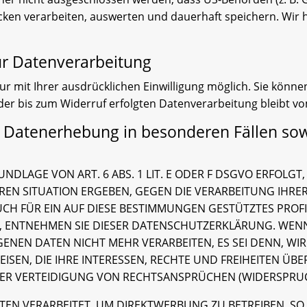
en verarbeiten, auswerten und dauerhaft speichern. Wir h
zur Datenverarbeitung
 mit Ihrer ausdrücklichen Einwilligung möglich. Sie können 
 der bis zum Widerruf erfolgten Datenverarbeitung bleibt v
e Datenerhebung in besonderen Fällen so
LAGE VON ART. 6 ABS. 1 LIT. E ODER F DSGVO ERFOLGT, 
EREN SITUATION ERGEBEN, GEGEN DIE VERARBEITUNG IH
UCH FÜR EIN AUF DIESE BESTIMMUNGEN GESTÜTZTES PROFI
, ENTNEHMEN SIE DIESER DATENSCHUTZERKLÄRUNG. WEN
ENEN DATEN NICHT MEHR VERARBEITEN, ES SEI DENN, 
SEN, DIE IHRE INTERESSEN, RECHTE UND FREIHEITEN ÜB
 VERTEIDIGUNG VON RECHTSANSPRÜCHEN (WIDERSPRUCH 
N VERARBEITET, UM DIREKTWERBUNG ZU BETREIBEN, SO H