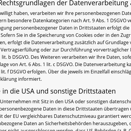
Rechtsgrundlagen der Datenverarbeitung 
willigt haben, verarbeiten wir Ihre personenbezogenen Daten 
ofern besondere Datenkategorien nach Art. 9 Abs. 1 DSGVO ve
tragung personenbezogener Daten in Drittstaaten erfolgt d
 Sofern Sie in die Speicherung von Cookies oder in den Zugrif
ben, erfolgt die Datenverarbeitung zusätzlich auf Grundlage v
ur Vertragserfüllung oder zur Durchführung vorvertragliche
 lit. b DSGVO. Des Weiteren verarbeiten wir Ihre Daten, sofe
lage von Art. 6 Abs. 1 lit. c DSGVO. Die Datenverarbeitung 
 lit. f DSGVO erfolgen. Über die jeweils im Einzelfall einsch
klärung informiert.
in die USA und sonstige Drittstaaten
nternehmen mit Sitz in den USA oder sonstigen datenschutz
 personenbezogene Daten in diese Drittstaaten übertragen 
mit der EU vergleichbares Datenschutzniveau garantiert werd
nbezogene Daten an Sicherheitsbehörden herauszugeben, oh
her nicht ausgeschlossen werden, dass US-Behörden (z. B. 